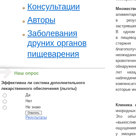
Консультации
Множеств
алимент
Авторы
в резул
застрявш
Заболевания
В одном 
в пищевод
друних органов
стержня
благополу
пищеварения
неожидан
кровотече
обнаружен
лет наза
наблюд
Эффективна ли система дополнительного
компенса
лекарственного обеспечения (льготы)
которые ин
Да
Нет
Клиника 
Не знаю
инородных
Это объя
Результаты
«выносл
ощущением
у эмоцио