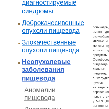
диагностируемые
синдромы
Доброкачесивенные
психиатры
опухоли пищевода
имеют де
разнообра
Злокачественные
мясные и 
монеты, п
опухоли пищевода
иголки, 
предметы
Склифосов
Неопухолевые
пищевод
заболевания
больных.
пищевод
пищевода
в желудк
пу¬тем 
на задер
Аномалии
обратил
пищевода
присутств
у 5959 (1
выявлены 