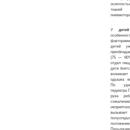
осиплость
тканей 
пневмотор
.
У
детей
особенно
факторам
детей уж
преоблад
(75 — 90
отдел пищ
дети боятс
возникает
одышка в
По удач
педиатра Г
рука реб
сожалени
неприятно
вызывает
полуоткры
положени
Пальпаци