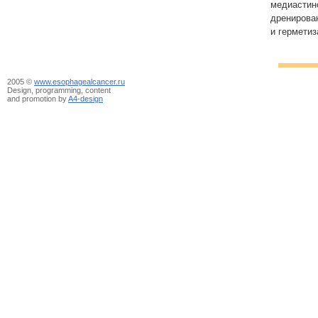
медиасти
дрениров
и герметиз
2005 ©
www.esophagealcancer.ru
Design, programming, content
and promotion by
A4-design