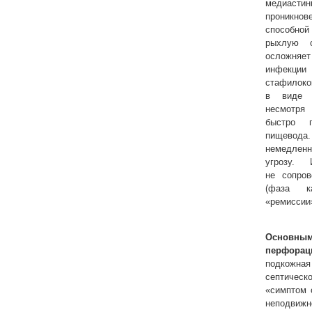
медиастин
проникно
способной
рыхлую с
осложняе
инфекции 
стафилоко
в виде м
несмотря
быстро 
пищевода
немедлен
угрозу. 
не сопров
(фаза к
«ремиссии
Основны
перфорац
подкож
септичес
«симптом 
неподвижн