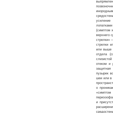
выпрямл
позвоночни
инородны
средостен
усиление
лопаткам
(симптом 
верхнего с
стрелки» 
стрелки и
или выше 
отдела (
слизистой
отеком и
защитная 
пузырек в
шеи или в
простран
о проника
«симптом
периэзофа
и присутс
расшире
средостени