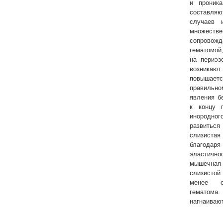
и проник
составля
случаев 
множеств
сопровож
гематом
на периэз
возникаю
повышает
правильн
явления б
к концу 
инородног
развиться
слизиста
благода
эластичн
мышечная
слизистой
менее о
гематом
нагнаиваю