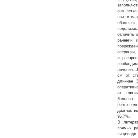
заполняют
она легко
при отсло
оболочк
подслизи
отличить 
ранении 
поврежд
опера
и распрос
необходи
лечения. З
см от ст
длиннее 
оператив
от клини
больног
рентгено
диагност
96,7%.
В литера
прямых ре
пищево