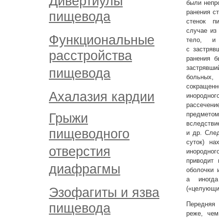
Дивертиулы
были непр
ранения с
пищевода
стенок п
случае из
Функциональные
тело, и
с застряв
расстройства
ранения б
застрявши
пищевода
больных
сокращен
Ахалазия кардии
инородно
рассечен
предмето
Грыжи
вследстви
пищеводного
и др. Сле
суток) н
отверстия
инородног
приводит 
диафрагмы
оболочки 
а иногд
(«целующи
Эзофагиты и язва
Передняя 
пищевода
реже, чем