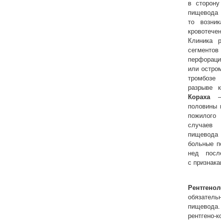
в сторону
пищевода
то возник
кровотеч
Клиника 
сегменто
перфораци
или остром
тромбозе
разрыве 
Кораха
— 
половины 
пожилого
случаев
пищевода 
больные п
нед посл
с признака
Рентген
обязател
пищевода
рентгено-