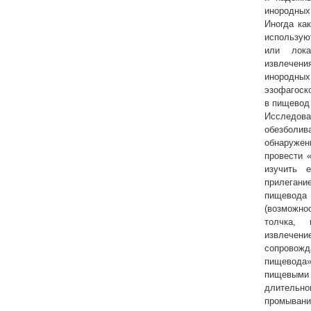
инородн
Иногда ка
использу
или лок
извлечени
инород
эзофагос
в пищевод
Исследов
обезболи
обнаруже
провести «
изучить 
прилегани
пищевода
(возможно
толчка, 
извлечен
сопровож
пищевода»
пищевым
длительно
промывани