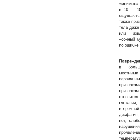
«мнимые»
в 10 — 1
ощущаютс
также при
тела даже
или извл
«сонный б
по ошибке 
Поврежде
в больш
местны
первичны
признакам
признака
относятс
глотании
в яремной 
дисфагия
пот, слаб
нарушени
проявлен
температ