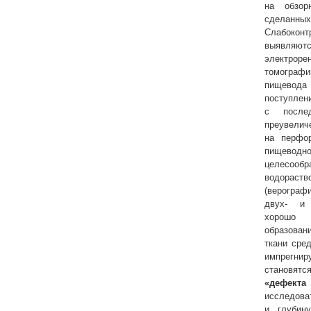
на обзор
сделан
Слабоконт
выяв
электроре
томограф
пищевода
поступл
с послед
преуве
на перфо
пищево
целесо
водораст
(верограф
двух- и 
хорошо 
образован
ткани сре
импрегни
становятс
«дефекта
исследова
и глубин