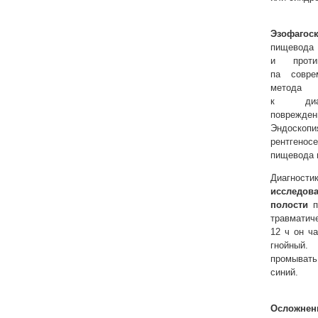
Эзофагос
пищевод
и проти
па совре
метода 
к диагн
поврежде
Эндоскопи
рентгено
пищевода 
Диагности
исследо
полости
п
травматич
12 ч он ч
гнойный.
промыват
синий.
Осложнен