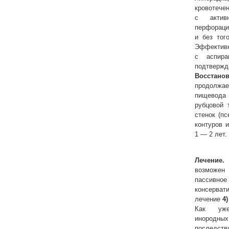
кровотеч
с актив
перфораци
и без тог
Эффектив
с аспира
подтве
Восстан
продолжа
пищевода 
рубцовой 
стенок (п
контуров 
1 — 2 лет.
Лечение.
П
возможен
пассивн
консерват
лечение
4)
Как уже
инородны
последс