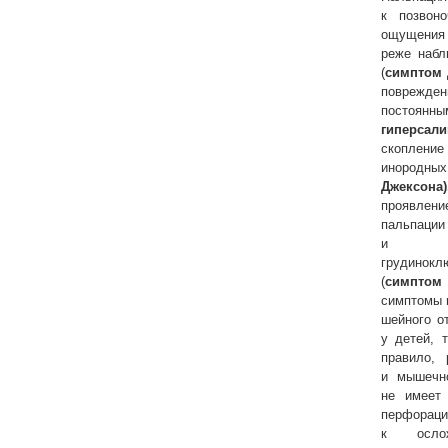
к позвон
ощущения 
реже набл
(
симптом 
поврежде
постоя
гиперсал
скопление
инородн
Джексона)
проявлен
пальпаци
и б
грудино
(
симптом
симптомы 
шейного о
у детей, 
правило, 
и мышечн
не имеет 
перфор
к ослож