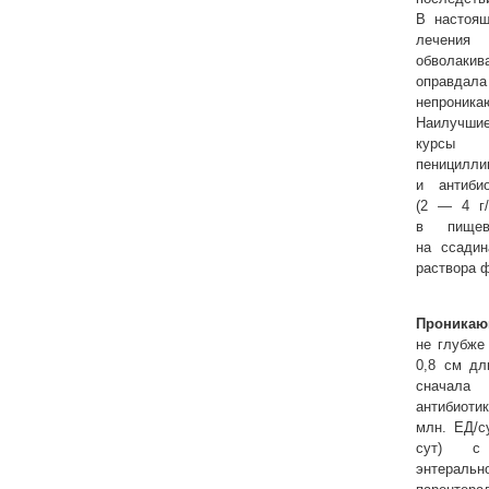
В настоящ
лечения 
обволакив
оправдал
непрони
Наилучшие
курсы 
пеницилли
и антиби
(2 — 4 г/
в пищев
на ссади
раствора ф
Проника
не глубже
0,8 см дл
сначал
антибиоти
млн. ЕД/с
сут) с 
энтеральн