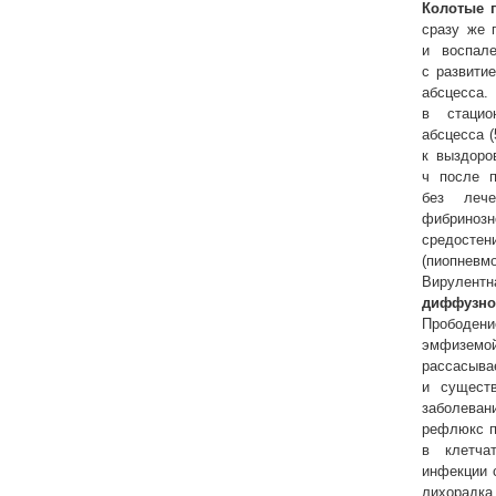
Колотые 
сразу же 
и воспал
с развити
абсцесса
в стацио
абсцесса 
к выздор
ч после п
без лече
фибрино
средосте
(пиопнев
Вирулент
диффузн
Прободе
эмфизем
рассасы
и сущест
заболева
рефлюкс п
в клетча
инфекции 
лихорадка