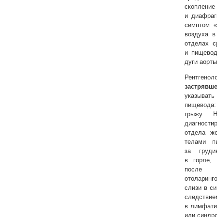
скоплени
и диафраг
симптом 
воздуха 
отделах с
и пищевод
дуги аорт
Рентгеноло
застряв
указыват
пищевода
грыжу. Н
диагности
отдела ж
телами п
за груди
в горле,
после 
отоларинг
слизи в с
следст
в лимфати
или синдр