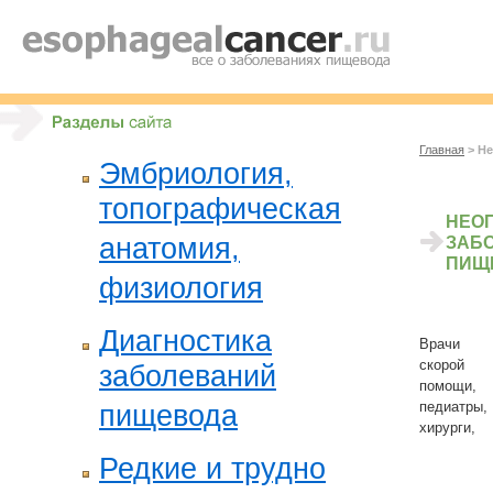
Главная
> Не
Эмбриология,
топографическая
НЕО
анатомия,
ЗАБ
ПИЩ
физиология
Диагностика
Врачи
скорой
заболеваний
помощи,
педиатры,
пищевода
хирурги,
Редкие и трудно