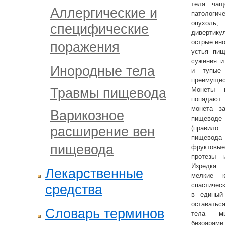
тела чащ
Аллергические и
патологи
опухоль,
специфические
дивертику
острые ин
поражения
устья пищ
сужения и
Инородные тела
и тупые 
преимущес
Травмы пищевода
Монеты п
попадают
монета з
Варикозное
пищеводе
расширение вен
(правило
пищевода
пищевода
фруктовые
протезы 
Изредка 
Лекарственные
мелкие к
спастич
средства
в единый
оставать
Словарь терминов
тела мы
безоарами