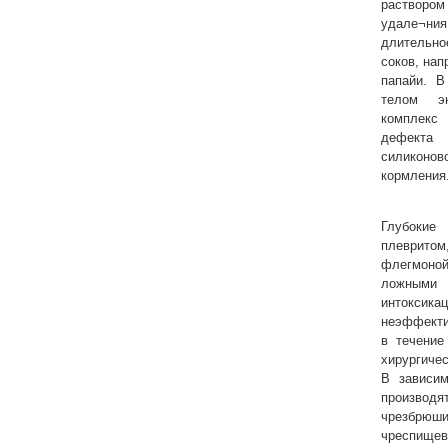
раствор
удале¬н
длительн
соков, нап
папайи. 
телом эн
комплек
дефекта 
силикон
кормления
Глубоки
плеврито
флегмоной
ложными 
интокс
неэффекти
в течение
хирург
В зависим
производ
чрезбрю
чреспи