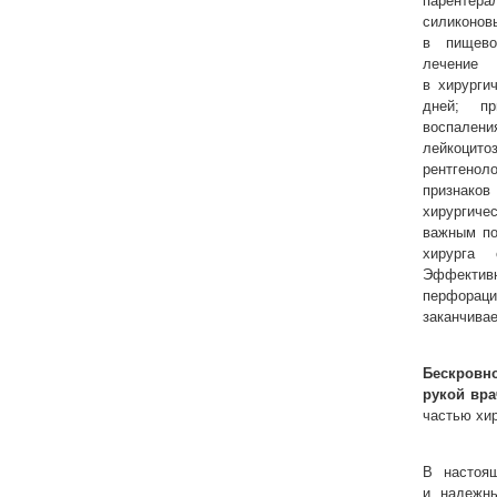
паренте
силиконов
в пищево
лечение
в хирурги
дней; пр
воспален
лейкоц
рентгено
признако
хирургич
важным по
хирурга 
Эффектив
перфорац
заканчива
Бескровн
рукой вра
частью хир
В настоя
и надежн