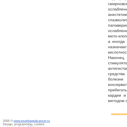
смирнов
ослаблен
анестети
спазмол
папавер
ослабле
мето-клоп
а иногда
назнача
кислотно
Наконе
стимул
антигис
средства
болез
консерва
прибега
кардии и
методом 
2005 ©
www.esophagealcancer.ru
Design, programming, content