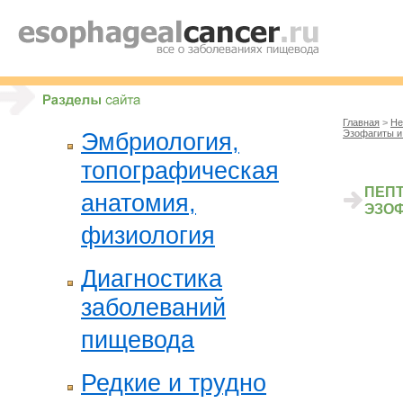
Главная
>
Не
Эзофагиты и
Эмбриология,
топографическая
ПЕП
анатомия,
ЭЗО
физиология
Диагностика
заболеваний
пищевода
Редкие и трудно