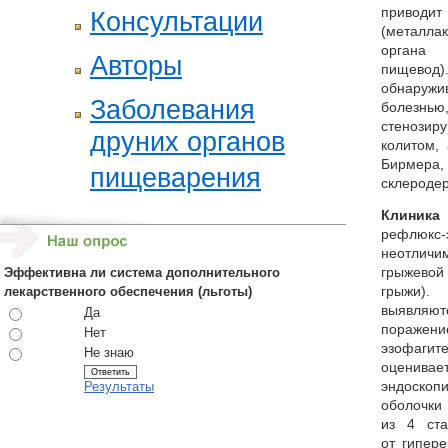
приводит
Консультации
(металла
органа 
Авторы
пищевод
обнаруж
Заболевания
болез
стенози
друних органов
колитом,
Бирмер
пищеварения
склероде
Клиника
рефлюк
неотличи
грыжевой
Эффективна ли система дополнительного
грыжи)
лекарственного обеспечения (льготы)
выявляю
Да
поражен
Нет
эзофаги
Не знаю
оценивае
эндоско
Результаты
оболочки
из 4 ста
от гипер