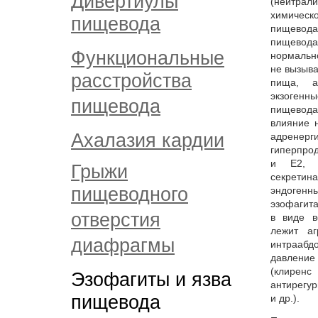
Дивертиулы
(нейтрал
химическ
пищевода
пищево
пищевода.
Функциональные
нормальн
не вызыв
расстройства
пища, а
экзогенн
пищевода
пищевод
влияние 
Ахалазия кардии
адрене
гиперпро
и Е2, ц
Грыжи
секретин
пищеводного
эндогенн
эзофагит
отверстия
в виде в
лежит аг
диафрагмы
интраабд
давление
(клир
Эзофагиты и язва
антирегу
пищевода
и др.).