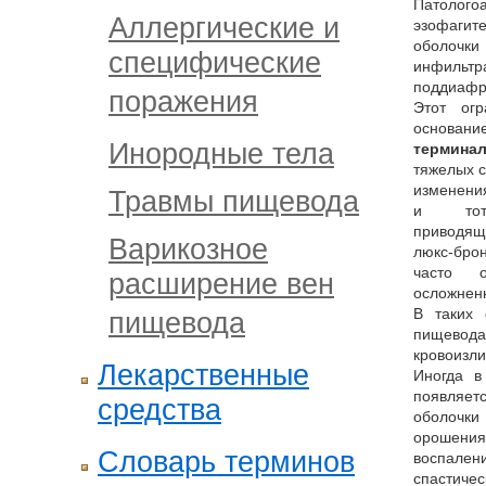
Патолого
Аллергические и
эзофагит
оболоч
специфические
инфильтр
поддиафр
поражения
Этот огр
основ
Инородные тела
термина
тяжелых 
изменения
Травмы пищевода
и тота
приводящ
Варикозное
люкс-бро
часто о
расширение вен
осложне
В таких 
пищевода
пищевод
кровоизл
Лекарственные
Иногда в
появляет
средства
оболочк
орошения
Словарь терминов
воспален
спастиче