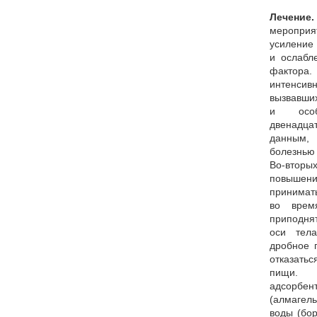
Лечение.
мероприя
усиление
и ослабл
фактора.
интенси
вызвавших
и особ
двенадца
данным,
болезнью
Во-вторы
повышени
принима
во врем
приподня
оси тела
дробное 
отказатьс
пищи. В
адсорбен
(алмагел
воды (бо