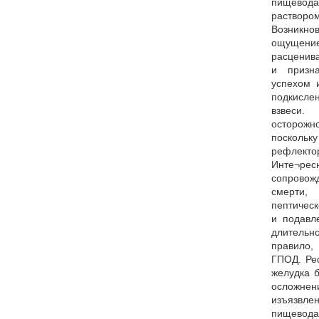
пищевода
растворо
Возникн
ощуще
расценив
и призн
успехом 
подкисл
взвеси.
осторож
поскол
рефлек
Инте¬рес
сопровож
смерти,
пептичес
и подавл
длительн
правило,
ГПОД. Ре
желудка 
осложн
изъязвле
пищевода,