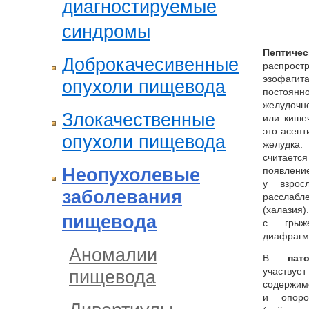
диагностируемые
синдромы
Пептиче
Доброкачесивенные
распрос
эзофаги
опухоли пищевода
постоян
желудочн
Злокачественные
или кише
это асепт
опухоли пищевода
желудка
считается
Неопухолевые
появлен
у взрос
заболевания
расслабл
(халазия
пищевода
с грыже
диафрагм
Аномалии
В
пат
участвует
пищевода
содержим
и опоро