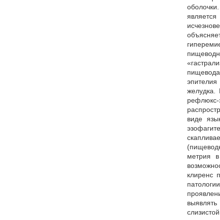
оболочк
является
исчезно
объясня
гиперем
пищево
«гастрал
пищевода
эпители
желудка.
рефлюк
распрост
виде язы
эзофагит
скаплив
(пищево
метрия в
возможно
клиренс 
патологии
проявлен
выявлят
слизист